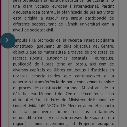
seva projecció a la resta de Catalunya i de l'Estat, amb
una clara vocació europea i internacional. Partint
d'aquesta idea central, la planificació de les activitats
està dirigida a assolir una ampla participació de
diferents sectors, tant de l'àmbit universitari com a
nivell de societat civil.
L'impuls i la promoció de la recerca interdisciplinària
constitueix igualment un dels objectius del Centre,
objectiu que es materialitza a través de projectes de
recerca (locals, autonòmics, estatals i europeus),
publicació de llibres (cinc en total), així com de
diversos capítols de llibres col·lectius i d'articles en
revistes especialitzades que contribueixen a la
generació i transferència de nous coneixements sobre
el procés de construcció europea. Al voltant de la
Càtedra Jean Monnet i del Centre d’Excel·lència s'ha
obtingut el Projecte I+D+I del Ministerio de Economía y
Competitividad (MINECO): “UE-Mediterráneo: el impacto
de la primavera árabe en las relaciones
euromediterráneas y en los intereses de España en la
región”, i, més recentment, el Projecte europeu: