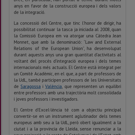
anys en favor de la construcció europea i dels valors
de la integració.
La concessió del Centre, que tinc l'honor de dirigir, ha
possibilitat continuar la tasca ja iniciada al 2008, quan
la Comissió Europea em va atorgar una Càtedra Jean
Monnet, que amb la denominació: “Law and External
Relations of the European Union”, ha desenvolupat
durant aquests anys una gran quantitat d'activitats al
voltant del procés d'integració europea i dels temes
internacionals més actuals. El Centre està integrat per
un Comitè Acadèmic, en el que, a part de professors de
la UdL, també participen professors de les Universitats
de
Saragossa
i
València
, que representen un equilibri
entre professors amb una trajectòria molt consolidada
i joves professors i investigadors.
El Centre d’Excel·lència té com a objectiu principal
convertir-se en un instrument aglutinador dels temes
europeus amb seu a la UdL, però obert igualment a la
ciutat i a la província de Lleida, sense renunciar a la