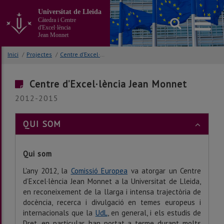
Anar
Universitat de Lleida
al
Càtedra i Centre
contingut
d'Excel·lència
principal
Jean Monnet
de
la
Inici
/
Projectes
/
Centre d’Excel·lència Jean Monnet
pàgina
Centre d’Excel·lència Jean Monnet
2012-2015
QUI SOM
Qui som
L'any 2012, la
Comissió Europea
va atorgar un Centre
d’Excel·lència Jean Monnet a la Universitat de Lleida,
en reconeixement de la llarga i intensa trajectòria de
docència, recerca i divulgació en temes europeus i
internacionals que la
UdL
, en general, i els estudis de
Dret, en particular, han portat a terme durant molts