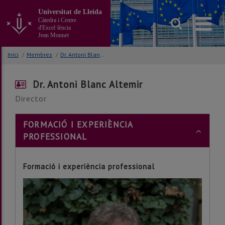
Anar
Universitat de Lleida
al
Càtedra i Centre
contingut
d'Excel·lència
principal
Jean Monnet
de
la
Inici
/
Membres
/
Dr. Antoni Blanc Altemir
pàgina
Dr. Antoni Blanc Altemir
Director
FORMACIÓ I EXPERIÈNCIA
PROFESSIONAL
Formació i experiència professional