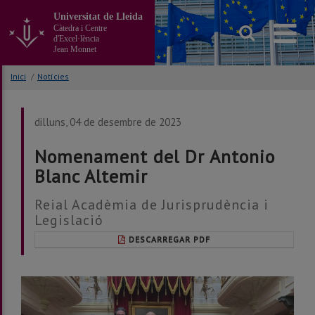
Anar
Universitat de Lleida
al
Càtedra i Centre
contingut
d'Excel·lència
principal
Jean Monnet
de
la
Inici
/
Notícies
pàgina
dilluns, 04 de desembre de 2023
Nomenament del Dr Antonio
Blanc Altemir
Reial Acadèmia de Jurisprudència i
Legislació
DESCARREGAR PDF