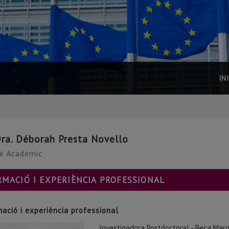
IN
a. Déborah Presta Novello
è Acadèmic
RMACIÓ I EXPERIÈNCIA PROFESSIONAL
mació i experiència professional
Investigadora Postdoctoral - Beca Marg