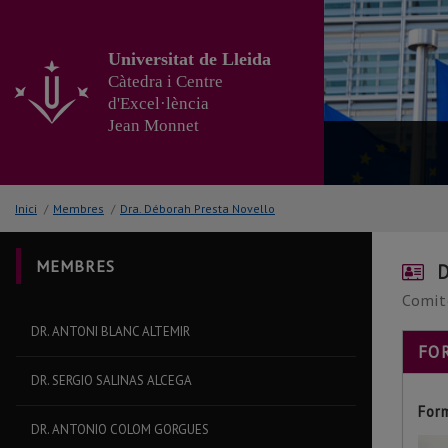
Anar
al
contingut
Universitat de Lleida
principal
Càtedra i Centre
de
d'Excel·lència
la
Jean Monnet
pàgina
Inici
/
Membres
/
Dra. Déborah Presta Novello
MEMBRES
Dr
Comit
DR. ANTONI BLANC ALTEMIR
FO
DR. SERGIO SALINAS ALCEGA
For
DR. ANTONIO COLOM GORGUES