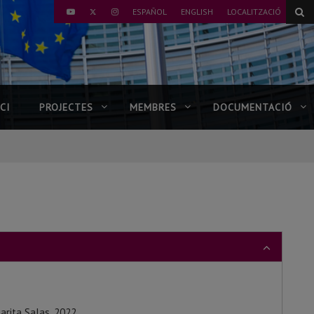
TWITTER
ESPAÑOL
ENGLISH
LOCALITZACIÓ
YOUTUBE
INSTAGRAM
ICI
PROJECTES
MEMBRES
DOCUMENTACIÓ
arita Salas, 2022