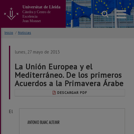
Ir
Universitat de Lleida
al
Cátedra y Centro de
contenido
Excelencia
principal
Jean Monnet
de
la
Inicio
/
Noticias
página
lunes, 27 mayo de 2013
La Unión Europea y el
Mediterráneo. De los primeros
Acuerdos a la Primavera Árabe
DESCARGAR PDF
El