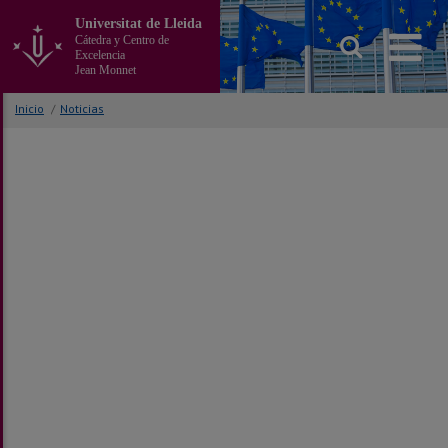
Ir
Universitat de Lleida
al
Cátedra y Centro de
contenido
Excelencia
principal
Jean Monnet
de
la
Inicio
/
Noticias
página