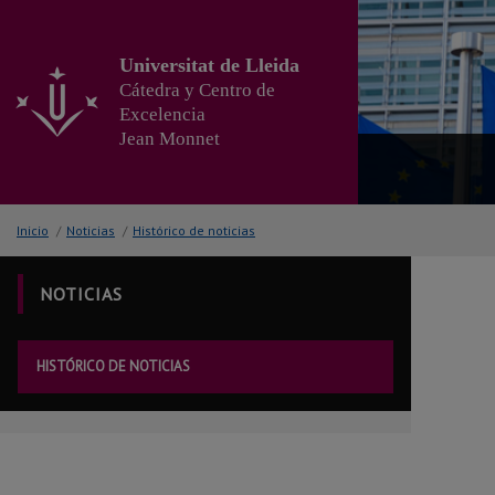
Ir
al
contenido
Universitat de Lleida
principal
Cátedra y Centro de
de
Excelencia
la
Jean Monnet
página
Inicio
/
Noticias
/
Histórico de noticias
NOTICIAS
HISTÓRICO DE NOTICIAS