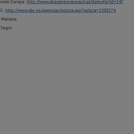
ssier Europa:
http://www.dossiereuropa.eu/cat/item.php?id=147
BC:
http://www.abc.es/agencias/noticia.asp?noticia=1209374
 Mañana.
 Segre.