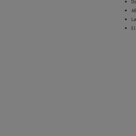
Do
A
La
El