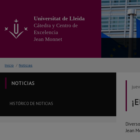
Ir
al
contenido
Universitat de Lleida
principal
Cátedra y Centro de
de
Excelencia
la
Jean Monnet
página
Inicio
/
Noticias
NOTICIAS
juev
¡E
HISTÓRICO DE NOTICIAS
Divers
Jean M