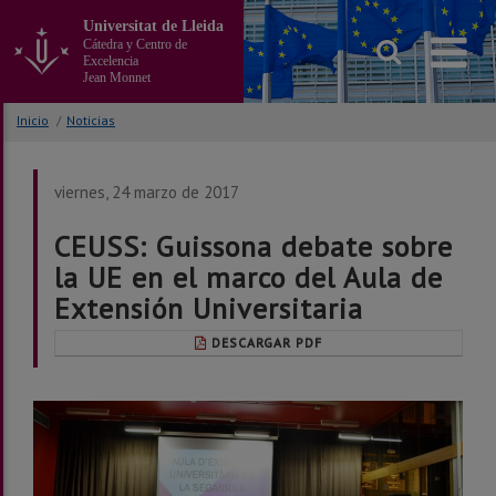
Ir
Universitat de Lleida
al
Cátedra y Centro de
contenido
Excelencia
principal
Jean Monnet
de
la
Inicio
/
Noticias
página
viernes, 24 marzo de 2017
CEUSS: Guissona debate sobre
la UE en el marco del Aula de
Extensión Universitaria
DESCARGAR PDF