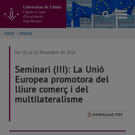
Go
Universitat de Lleida
to
Càtedra i Centre
the
d'Excel·lència
main
Jean Monnet
content
of
Home
/
Agenda
the
page
Del 02 al 02 November de 2021
Seminari (III): La Unió
Europea promotora del
lliure comerç i del
multilateralisme
DOWNLOAD PDF